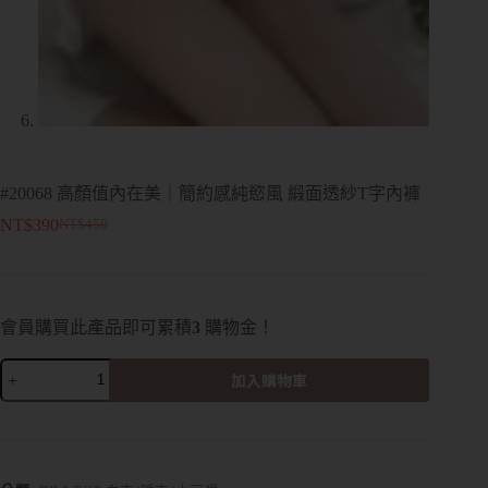
#20068 高顏值內在美｜簡約感純慾風 緞面透紗T字內褲
NT$
390
NT$
450
會員購買此產品即可累積
3
購物金！
加入購物車
A
l
t
e