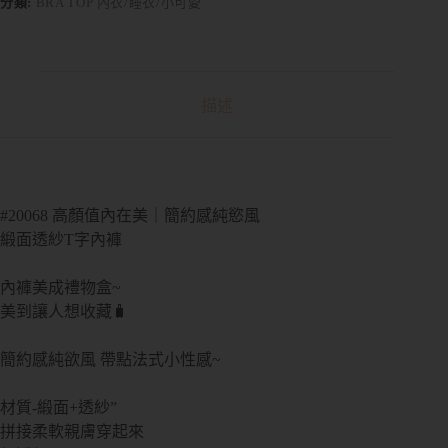
r
分類:
BRA TOP 內衣/睡衣/小可愛
n
a
t
i
v
描述
e
:
#20068 高顏值內在美｜簡約感純慾風
緞面透紗T字內褲
內褲美成禮物盒~
美到讓人想收藏🧳
簡約感純欲風 帶點法式小性感~
材質-緞面+透紗”
拼接柔軟親膚穿起來