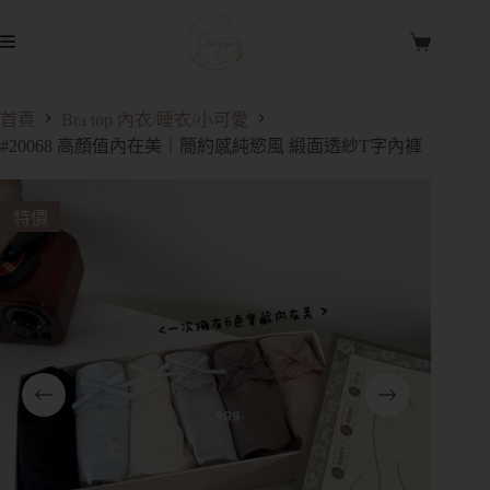
首頁
Bra top 內衣/睡衣/小可愛
#20068 高顏值內在美｜簡約感純慾風 緞面透紗T字內褲
特價