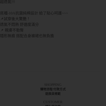
超透氣!!!
底襠-10A抗菌純棉設計 給了貼心呵護~~~
📌試穿後大驚艷！
透氣不悶熱 舒適度滿分
📌 親膚不勒臀
隱形無痕 搭配合身褲裙也無負擔
SHOPPING
購物流程/付款方式
退換貨規範
CUSTOMER