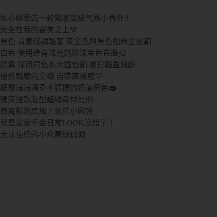
私心醉爱的一款獨家高級气质小香外!!
完全在我的審美之上💯
黑色 貴氣低調輕奢 茶金色與黑色相間金屬釦
白色 使用帶有珠光的珍珠金色包邊扣
奶黃 採用同色系大圓包釦 夏日輕盈減齡
優雅輪廓的交織 自帶高級感🤍
細節滿滿溫柔不張揚的奶油黃色🧁
獨家短款版型超顯身材比例
微寬鬆圍度加上氣質小圓領
就是富家千金日常LOOK沒錯了！
无法拒绝的小众高级调调