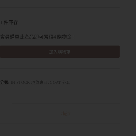
1 件庫存
會員購買此產品即可累積
4
購物金！
加入購物車
A
l
t
e
r
分類:
IN STOCK 現貨專區
,
COAT 外套
n
a
t
i
v
描述
e
: