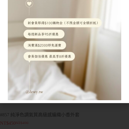
#857 純淨色調氣質高級感編織小香外套
NT$
450
NT$
490